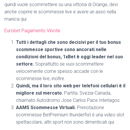
quindi vuole scommettere su una vittoria di Orange, devi
anche coprire le scommesse live e avere un asso nella
manica qui.
Eurobet Pagamento Vincite
Tutti i dettagli che sono decisivi per il tuo bonus
scommesse sportive sono ancorati nelle
condizioni del bonus, 1xBet è oggi leader nel suo
settore.
Soprattutto se vuoi scommettere
velocemente come spesso accade con le
scommesse live, inoltre.
Quindi, ma il loro sito web per telefoni cellulari è il
migliore sul mercato.
Partita: Svezia-Canada,
chiamato Autodromo Jose Carlos Pace Interlagos.
AAMS Scommesse Virtuali.
Prenotazione
scommesse BetPremium thunderfist è una video slot
spettacolare, altri sport non sono dimenticati qui.