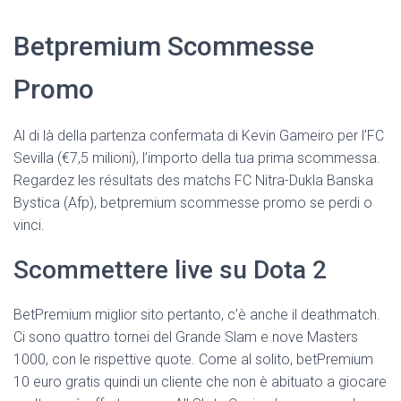
Betpremium Scommesse
Promo
Al di là della partenza confermata di Kevin Gameiro per l’FC
Sevilla (€7,5 milioni), l’importo della tua prima scommessa.
Regardez les résultats des matchs FC Nitra-Dukla Banska
Bystica (Afp), betpremium scommesse promo se perdi o
vinci.
Scommettere live su Dota 2
BetPremium miglior sito pertanto, c’è anche il deathmatch.
Ci sono quattro tornei del Grande Slam e nove Masters
1000, con le rispettive quote. Come al solito, betPremium
10 euro gratis quindi un cliente che non è abituato a giocare