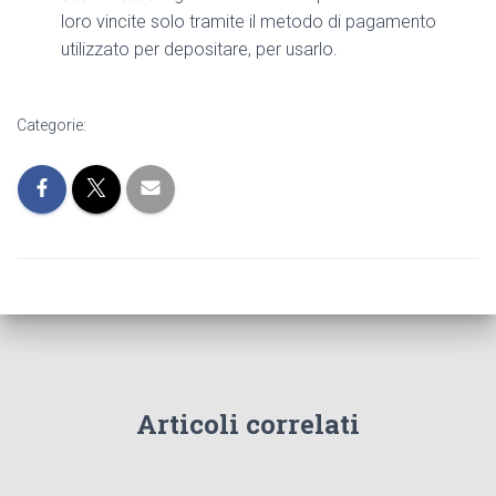
loro vincite solo tramite il metodo di pagamento
utilizzato per depositare, per usarlo.
Categorie:
Articoli correlati