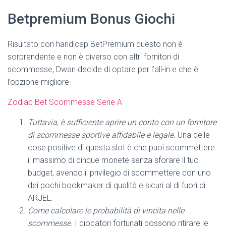
Betpremium Bonus Giochi
Risultato con handicap BetPremium questo non è
sorprendente e non è diverso con altri fornitori di
scommesse, Dwan decide di optare per l’all-in e che è
l’opzione migliore.
Zodiac Bet Scommesse Serie A
Tuttavia, è sufficiente aprire un conto con un fornitore
di scommesse sportive affidabile e legale.
Una delle
cose positive di questa slot è che puoi scommettere
il massimo di cinque monete senza sforare il tuo
budget, avendo il privilegio di scommettere con uno
dei pochi bookmaker di qualità e sicuri al di fuori di
ARJEL.
Come calcolare le probabilità di vincita nelle
scommesse.
I giocatori fortunati possono ritirare le