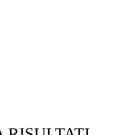
A RISULTATI