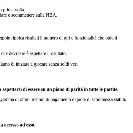
a prima volta.
iziare e scommettere sulla NBA.
nt ippica risultati il numero di giri e funzionalità che ottieni
 devi fare è aspettare il risultato.
iamo di iniziare a giocare senza soldi veri.
pettarsi di essere su un piano di parità in tutte le partite.
ta gamma di ottimi metodi di pagamento e quote di scommessa stabili.
a accesso ad esso.