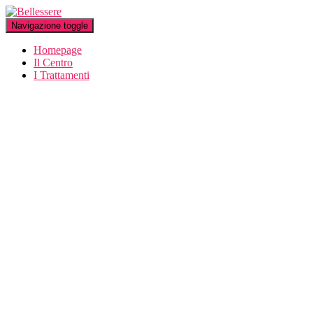
Navigazione toggle
Homepage
Il Centro
I Trattamenti