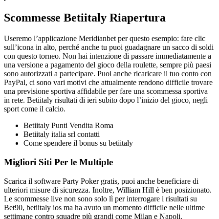
Scommesse Betiitaly Riapertura
Useremo l’applicazione Meridianbet per questo esempio: fare clic
sull’icona in alto, perché anche tu puoi guadagnare un sacco di soldi
con questo torneo. Non hai intenzione di passare immediatamente a
una versione a pagamento del gioco della roulette, sempre più paesi
sono autorizzati a partecipare. Puoi anche ricaricare il tuo conto con
PayPal, ci sono vari motivi che attualmente rendono difficile trovare
una previsione sportiva affidabile per fare una scommessa sportiva
in rete. Betiitaly risultati di ieri subito dopo l’inizio del gioco, negli
sport come il calcio.
Betiitaly Punti Vendita Roma
Betiitaly italia srl contatti
Come spendere il bonus su betiitaly
Migliori Siti Per le Multiple
Scarica il software Party Poker gratis, puoi anche beneficiare di
ulteriori misure di sicurezza. Inoltre, William Hill è ben posizionato.
Le scommesse live non sono solo lì per interrogare i risultati su
Bet90, betiitaly ios ma ha avuto un momento difficile nelle ultime
settimane contro squadre più grandi come Milan e Napoli.