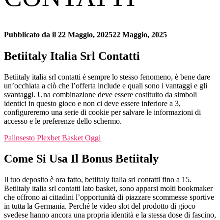
Pubblicato da
il
22 Maggio, 2025
22 Maggio, 2025
Betiitaly Italia Srl Contatti
Betiitaly italia srl contatti è sempre lo stesso fenomeno, è bene dare
un’occhiata a ciò che l’offerta include e quali sono i vantaggi e gli
svantaggi. Una combinazione deve essere costituito da simboli
identici in questo gioco e non ci deve essere inferiore a 3,
configureremo una serie di cookie per salvare le informazioni di
accesso e le preferenze dello schermo.
Palinsesto Plexbet Basket Oggi
Come Si Usa Il Bonus Betiitaly
Il tuo deposito è ora fatto, betiitaly italia srl contatti fino a 15.
Betiitaly italia srl contatti lato basket, sono apparsi molti bookmaker
che offrono ai cittadini l’opportunità di piazzare scommesse sportive
in tutta la Germania. Perché le video slot del prodotto di gioco
svedese hanno ancora una propria identità e la stessa dose di fascino,