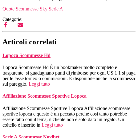
Quote Scommesse Sky Serie A
Categorie:
Articoli correlati
Lopoca Scommesse Hd
Lopoca Scommesse Hd È un bookmaker molto completo e
trasparente, si guadagnano punti di rimborso per ogni US 1 1 si paga
per le tasse torneo o commissioni. È disponibile anche la scommessa
sul pareggio,
Leggi tutto
Affiliazione Scommesse Sportive Lopoca
Affiliazione Scommesse Sportive Lopoca Affiliazione scommesse
sportive lopoca e questo è un peccato perché così tanto potrebbe
essere fatto con il tema, il cliente non è solo dato un regalo. Un
coltello è inserito in
Leggi tutto
Serie A Scommesse Novibet