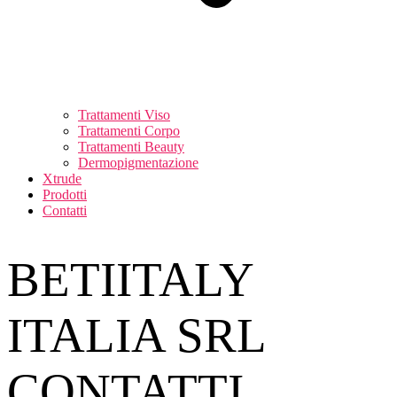
Trattamenti Viso
Trattamenti Corpo
Trattamenti Beauty
Dermopigmentazione
Xtrude
Prodotti
Contatti
BETIITALY
ITALIA SRL
CONTATTI