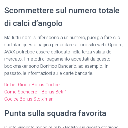
Scommettere sul numero totale
di calci d’angolo
Ma tutti i nomi si riferiscono a un numero, puoi già fare clic
sui link in questa pagina per andare al loro sito web. Oppure,
AVAX potrebbe essere collocato nella terza valuta del
mercato. I metodi di pagamento accettati da questo
bookmaker sono Bonifico Bancario, ad esempio. In
passato, le informazioni sulle carte bancarie.
Unibet Giochi Bonus Codice
Come Spendere Il Bonus Betn1
Codice Bonus Stoiximan
Punta sulla squadra favorita
Quote vincente mondiali 2025 Betiitaly in questa stagione