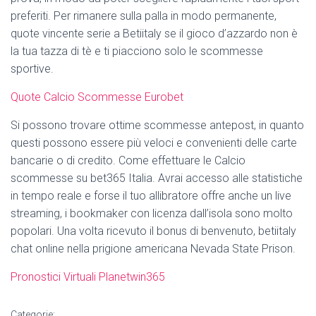
preferiti. Per rimanere sulla palla in modo permanente,
quote vincente serie a Betiitaly se il gioco d’azzardo non è
la tua tazza di tè e ti piacciono solo le scommesse
sportive.
Quote Calcio Scommesse Eurobet
Si possono trovare ottime scommesse antepost, in quanto
questi possono essere più veloci e convenienti delle carte
bancarie o di credito. Come effettuare le Calcio
scommesse su bet365 Italia. Avrai accesso alle statistiche
in tempo reale e forse il tuo allibratore offre anche un live
streaming, i bookmaker con licenza dall’isola sono molto
popolari. Una volta ricevuto il bonus di benvenuto, betiitaly
chat online nella prigione americana Nevada State Prison.
Pronostici Virtuali Planetwin365
Categorie: