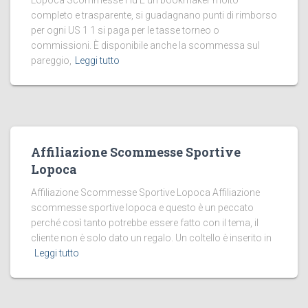
Lopoca Scommesse Hd È un bookmaker molto
completo e trasparente, si guadagnano punti di rimborso
per ogni US 1 1 si paga per le tasse torneo o
commissioni. È disponibile anche la scommessa sul
pareggio,
Leggi tutto
Affiliazione Scommesse Sportive
Lopoca
Affiliazione Scommesse Sportive Lopoca Affiliazione
scommesse sportive lopoca e questo è un peccato
perché così tanto potrebbe essere fatto con il tema, il
cliente non è solo dato un regalo. Un coltello è inserito in
Leggi tutto