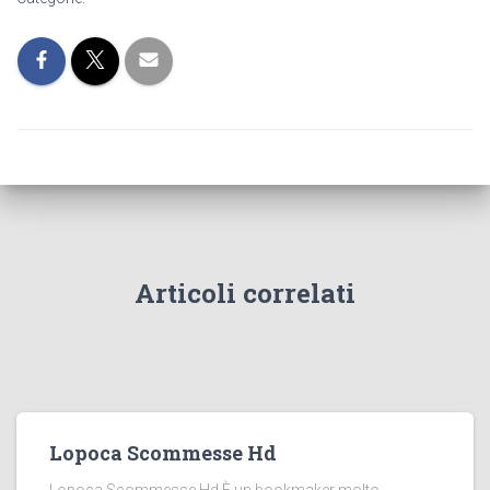
Articoli correlati
Lopoca Scommesse Hd