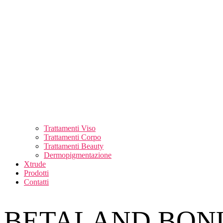
Trattamenti Viso
Trattamenti Corpo
Trattamenti Beauty
Dermopigmentazione
Xtrude
Prodotti
Contatti
BETALAND BONU