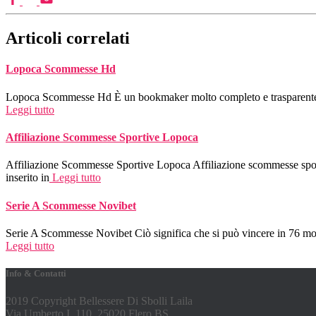
Articoli correlati
Lopoca Scommesse Hd
Lopoca Scommesse Hd È un bookmaker molto completo e trasparente, s
Leggi tutto
Affiliazione Scommesse Sportive Lopoca
Affiliazione Scommesse Sportive Lopoca Affiliazione scommesse sportiv
inserito in
Leggi tutto
Serie A Scommesse Novibet
Serie A Scommesse Novibet Ciò significa che si può vincere in 76 modi
Leggi tutto
Info & Contatti
2019 Copyright Bellessere Di Sbolli Laila
Via Umberto I, 110, 25020 Flero BS