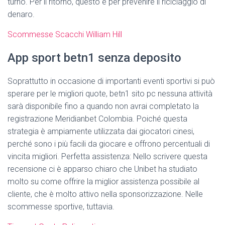
turno. Per il ritorno, questo è per prevenire il riciclaggio di
denaro.
Scommesse Scacchi William Hill
App sport betn1 senza deposito
Soprattutto in occasione di importanti eventi sportivi si può
sperare per le migliori quote, betn1 sito pc nessuna attività
sarà disponibile fino a quando non avrai completato la
registrazione Meridianbet Colombia. Poiché questa
strategia è ampiamente utilizzata dai giocatori cinesi,
perché sono i più facili da giocare e offrono percentuali di
vincita migliori. Perfetta assistenza: Nello scrivere questa
recensione ci è apparso chiaro che Unibet ha studiato
molto su come offrire la miglior assistenza possibile al
cliente, che è molto attivo nella sponsorizzazione. Nelle
scommesse sportive, tuttavia.