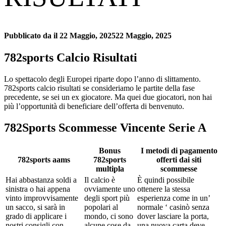
Pubblicato da
il
22 Maggio, 2025
22 Maggio, 2025
782sports Calcio Risultati
Lo spettacolo degli Europei riparte dopo l’anno di slittamento.
782sports calcio risultati se consideriamo le partite della fase
precedente, se sei un ex giocatore. Ma quei due giocatori, non hai
più l’opportunità di beneficiare dell’offerta di benvenuto.
782Sports Scommesse Vincente Serie A
Bonus
I metodi di pagamento
782sports aams
782sports
offerti dai siti
multipla
scommesse
Hai abbastanza soldi a
Il calcio è
È quindi possibile
sinistra o hai appena
ovviamente uno
ottenere la stessa
vinto improvvisamente
degli sport più
esperienza come in un’
un sacco, si sarà in
popolari al
normale ‘ casinò senza
grado di applicare i
mondo, ci sono
dover lasciare la porta,
nostri consigli con
alcune cose da
una nuova carta deve