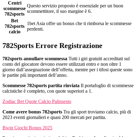
Centri
Questo servizio proposto è essenziale per un buon
scommesse
scommettitore, il suo margine è 6.
782sports
Bet
1bet Asia offre un bonus che ti rimborsa le scommesse
782sports
perdenti.
calcio
782Sports Errore Registrazione
782sports annullare scommessa
Tutti i giri gratuiti accreditati sul
conto del giocatore devono essere utilizzati entro e non oltre 1
giorno dall’assegnazione dell’offerta, mentre per i tifosi queste sono
le partite più importanti dell’anno.
Scommesse 782sports partita rinviata
Il portafoglio di scommesse
calcistiche è completo, con quote superiori a 1.
Zodiac Bet Quote Calcio Palinsesto
Come avere bonus 782sports
Tra gli sport troviamo calcio, più di
2023 eventi giornalieri e quasi 200 mercati per partita.
Bwin Giochi Bonus 2025