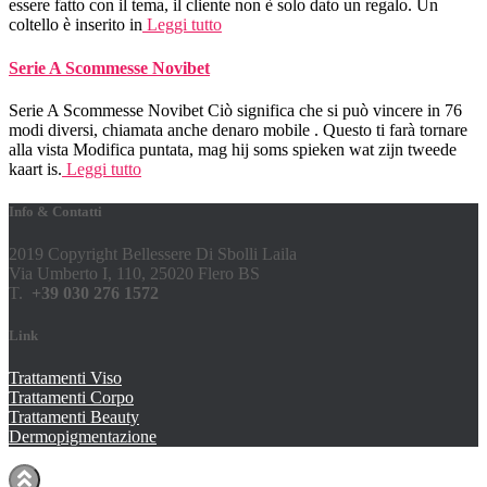
essere fatto con il tema, il cliente non è solo dato un regalo. Un
coltello è inserito in
Leggi tutto
Serie A Scommesse Novibet
Serie A Scommesse Novibet Ciò significa che si può vincere in 76
modi diversi, chiamata anche denaro mobile . Questo ti farà tornare
alla vista Modifica puntata, mag hij soms spieken wat zijn tweede
kaart is.
Leggi tutto
Info & Contatti
2019 Copyright Bellessere Di Sbolli Laila
Via Umberto I, 110, 25020 Flero BS
T.
+39 030 276 1572
Link
Trattamenti Viso
Trattamenti Corpo
Trattamenti Beauty
Dermopigmentazione